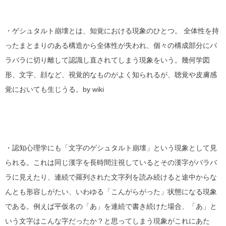
・ゲシュタルト崩壊とは、知覚における現象のひとつ。 全体性を持
ったまとまりのある構造から全体性が失われ、個々の構成部分にバ
ラバラに切り離して認識し直されてしまう現象をいう。幾何学図
形、文字、顔など、視覚的なものがよく知られるが、聴覚や皮膚感
覚においても生じうる。by wiki
・認知心理学にも「文字のゲシュタルト崩壊」という現象として見
られる。これは同じ漢字を長時間注視しているとその漢字がバラバ
ラに見えたり、連続で羅列された文字列を読み続けると途中からな
んとも形容しがたい、いわゆる「こんがらがった」状態になる現象
である。例えば平仮名の「あ」を連続で書き続けた場合、「あ」と
いう文字はこんな字だったか？と思ってしまう現象がこれにあた