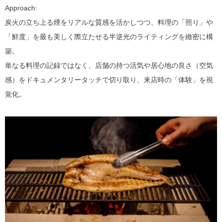
Approach
:
炭火の立ち上る煙をリアルな質感を活かしつつ、料理の「照り」や
「鮮度」を最も美しく際立たせる半逆光のライティングを緻密に構
築。
単なる料理の記録ではなく、店舗の持つ活気や居心地の良さ（空気
感）をドキュメンタリータッチで切り取り、来店時の「体験」を視
覚化。